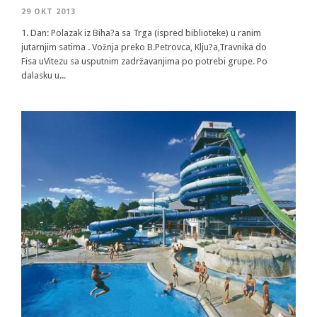
29 OKT 2013
1. Dan: Polazak iz Biha?a sa Trga (ispred biblioteke) u ranim
jutarnjim satima . Vožnja preko B.Petrovca, Klju?a,Travnika do
Fisa uVitezu sa usputnim zadržavanjima po potrebi grupe. Po
dalasku u...