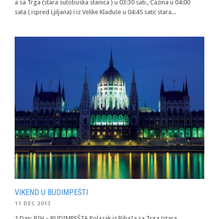
a sa Trga (stara sutobuska stanica ) u 03:30 sati., Cazina u 04:00
sata ( ispred Ljiljana) i iz Velike Kladuše u 04:45 sati( stara...
VIKEND U BUDIMPEŠTI
11 DEC 2013
1.Dan: BIH – BUDIMPEŠTA Polazak iz Biha?a sa Trga (stara