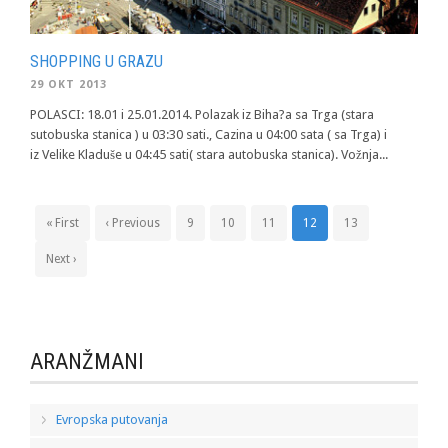
SHOPPING U GRAZU
29 OKT 2013
POLASCI: 18.01 i 25.01.2014. Polazak iz Biha?a sa Trga (stara
sutobuska stanica ) u 03:30 sati., Cazina u 04:00 sata ( sa Trga) i
iz Velike Kladuše u 04:45 sati( stara autobuska stanica). Vožnja...
« First
‹ Previous
9
10
11
12
13
Next ›
ARANŽMANI
Evropska putovanja