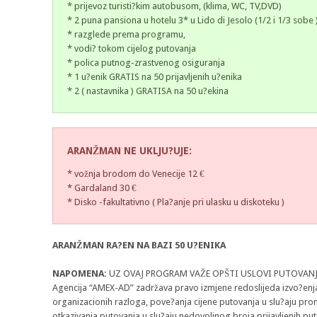
* prijevoz turisti?kim autobusom, (klima, WC, TV,DVD)
* 2 puna pansiona u hotelu 3* u Lido di Jesolo (1/2 i 1/3 sobe 
* razglede prema programu,
* vodi? tokom cijelog putovanja
* polica putnog-zrastvenog osiguranja
* 1 u?enik GRATIS na 50 prijavljenih u?enika
* 2 ( nastavnika ) GRATISA na 50 u?ekina
ARANŽMAN NE UKLJU?UJE:
* vožnja brodom do Venecije 12 €
* Gardaland 30 €
* Disko -fakultativno ( Pla?anje pri ulasku u diskoteku )
ARANŽMAN RA?EN NA BAZI 50 U?ENIKA
NAPOMENA:
UZ OVAJ PROGRAM VAŽE OPŠTI USLOVI PUTOVANJ
Agencija “AMEX-AD” zadržava pravo izmjene redoslijeda izvo?enja 
organizacionih razloga, pove?anja cijene putovanja u slu?aju pro
otkazivanja putovanja u slu?aju nedovoljnog broja prijavljenih put