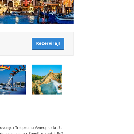
Rezerviraj!
ovenije i Trst prema Veneciji uz kra?a
odnevnim satima. Smještaj u hotel. Ru?