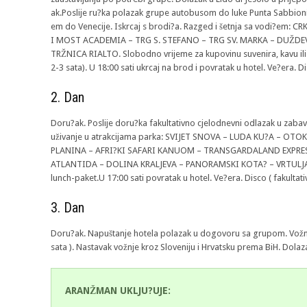
ak.Poslije ru?ka polazak grupe autobusom do luke Punta Sabbioni ,
em do Venecije. Iskrcaj s brodi?a. Razged i šetnja sa vodi?em:
I MOST ACADEMIA – TRG S. STEFANO – TRG SV. MARKA – DUŽDEV
TRŽNICA RIALTO. Slobodno vrijeme za kupovinu suvenira, kavu ili p
2-3 sata). U 18:00 sati ukrcaj na brod i povratak u hotel. Ve?era. Di
2. Dan
Doru?ak. Poslije doru?ka fakultativno cjelodnevni odlazak u za
uživanje u atrakcijama parka: SVIJET SNOVA – LUDA KU?A – O
PLANINA – AFRI?KI SAFARI KANUOM – TRANSGARDALAND EXPRES
ATLANTIDA – DOLINA KRALJEVA – PANORAMSKI KOTA? – VRTULJA
lunch-paket.U 17:00 sati povratak u hotel. Ve?era. Disco ( fakultat
3. Dan
Doru?ak. Napuštanje hotela polazak u dogovoru sa grupom. Vožn
sata ). Nastavak vožnje kroz Sloveniju i Hrvatsku prema BiH. Dolaz
ARANŽMAN UKLJU?UJE: