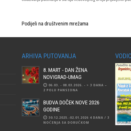
Podijeli na društvenim mrežama
ARHIVA PUTOVANJA
VODIC
8. MART - DAN ŽENA
NOVIGRAD-UMAG
06.03. - 08.03.2026. - > 3 DANA –
2 POLU PANSIONA
BUDVA DOČEK NOVE 2026
GODINE
30.12.2025.-02.01.2026 4 DANA / 3
NOĆENJA SA DORUČKOM