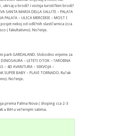
 ukrcaj u brodi? i vožnja turisti?kim brodi?
 CRKVA SANTA MARIA DELLA SALUTE – PALA?A
A PALA?A – ULICA MERCERIE – MOST I
osjet nekoj od odli?nih slasti?arnica (cca
sco ( fakultativno). No?enje.
bavni park GARDALAND. Slobodno vrijeme za
TOK DINOSAURA – LETE?I OTOK – ?AROBNA
S – 4D AVANTURA – SEKVOJA –
K SUPER BABY – PLAVI TORNADO. Ru?ak
ivno). No?enje.
ja prema Palma Nova ( shoping cca 2-3
ak u BiH u ve?ernjim satima.