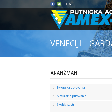
VENECIJI – GAR
ARANŽMANI
Evropska putovanja
Maturalna putovanja
Školski izleti