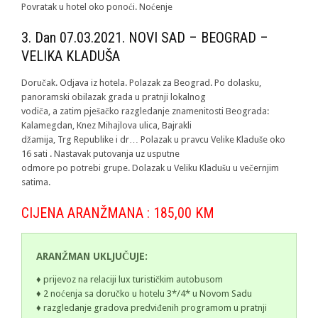
Povratak u hotel oko ponoći. Noćenje
3. Dan 07.03.2021. NOVI SAD – BEOGRAD –
VELIKA KLADUŠA
Doručak. Odjava iz hotela. Polazak za Beograd. Po dolasku,
panoramski obilazak grada u pratnji lokalnog
vodiča, a zatim pješačko razgledanje znamenitosti Beograda:
Kalamegdan, Knez Mihajlova ulica, Bajrakli
džamija, Trg Republike i dr… Polazak u pravcu Velike Kladuše oko
16 sati . Nastavak putovanja uz usputne
odmore po potrebi grupe. Dolazak u Veliku Kladušu u večernjim
satima.
CIJENA ARANŽMANA : 185,00 KM
ARANŽMAN UKLJUČUJE:
♦ prijevoz na relaciji lux turističkim autobusom
♦ 2 noćenja sa doručko u hotelu 3*/4* u Novom Sadu
♦ razgledanje gradova predviđenih programom u pratnji