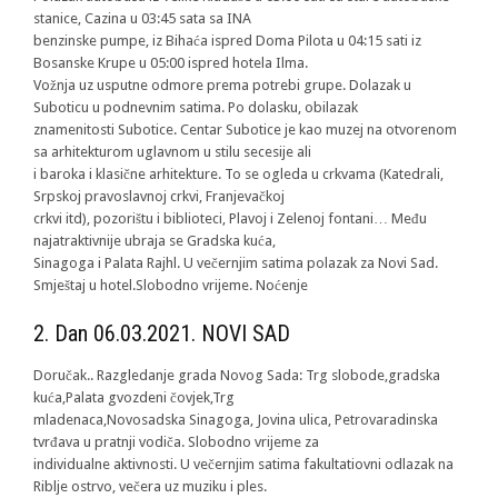
stanice, Cazina u 03:45 sata sa INA
benzinske pumpe, iz Bihaća ispred Doma Pilota u 04:15 sati iz
Bosanske Krupe u 05:00 ispred hotela Ilma.
Vožnja uz usputne odmore prema potrebi grupe. Dolazak u
Suboticu u podnevnim satima. Po dolasku, obilazak
znamenitosti Subotice. Centar Subotice je kao muzej na otvorenom
sa arhitekturom uglavnom u stilu secesije ali
i baroka i klasične arhitekture. To se ogleda u crkvama (Katedrali,
Srpskoj pravoslavnoj crkvi, Franjevačkoj
crkvi itd), pozorištu i biblioteci, Plavoj i Zelenoj fontani… Među
najatraktivnije ubraja se Gradska kuća,
Sinagoga i Palata Rajhl. U večernjim satima polazak za Novi Sad.
Smještaj u hotel.Slobodno vrijeme. Noćenje
2. Dan 06.03.2021. NOVI SAD
Doručak.. Razgledanje grada Novog Sada: Trg slobode,gradska
kuća,Palata gvozdeni čovjek,Trg
mladenaca,Novosadska Sinagoga, Jovina ulica, Petrovaradinska
tvrđava u pratnji vodiča. Slobodno vrijeme za
individualne aktivnosti. U večernjim satima fakultatiovni odlazak na
Riblje ostrvo, večera uz muziku i ples.