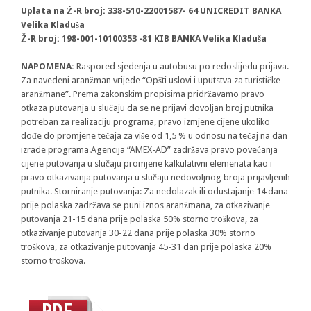
Uplata na Ž-R broj: 338-510-22001587- 64 UNICREDIT BANKA
Velika Kladuša
Ž-R broj: 198-001-10100353 -81 KIB BANKA Velika Kladuša
NAPOMENA:
Raspored sjedenja u autobusu po redoslijedu prijava.
Za navedeni aranžman vrijede “Opšti uslovi i uputstva za turističke
aranžmane”. Prema zakonskim propisima pridržavamo pravo
otkaza putovanja u slučaju da se ne prijavi dovoljan broj putnika
potreban za realizaciju programa, pravo izmjene cijene ukoliko
dođe do promjene tečaja za više od 1,5 % u odnosu na tečaj na dan
izrade programa.Agencija “AMEX-AD” zadržava pravo povećanja
cijene putovanja u slučaju promjene kalkulativni elemenata kao i
pravo otkazivanja putovanja u slučaju nedovoljnog broja prijavljenih
putnika. Storniranje putovanja: Za nedolazak ili odustajanje 14 dana
prije polaska zadržava se puni iznos aranžmana, za otkazivanje
putovanja 21-15 dana prije polaska 50% storno troškova, za
otkazivanje putovanja 30-22 dana prije polaska 30% storno
troškova, za otkazivanje putovanja 45-31 dan prije polaska 20%
storno troškova.