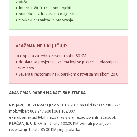
vodiča
♦ Internet Wi-fi u cijelom objektu
♦ putničko – zdravstveno osiguranje
♦ troškovi organizacije putovanja
ARAŽMAN NE UKLJUČUJE:
-♦ doplata za jednokrevetnu sobu 60 KM
♦ doplata za posjete muzejima koji se posjećuju plaćanje na
licu mjesta
♦ večera u restoranu na Ribarskom ostrvu sa muzikom 20 €
ARANŽMAN RAĐEN NA BAZI 50 PUTNIKA
PRIJAVE I REZERVACIJE:
do 10.02.2021 na tel/fax:037 718 022;
mob/Viber: 062 247 800 i 061 162 907
e-mail:
amex.ad@bih.net.ba
: www.amexad.com ili Facebook
PLAĆANJE:
U II RATE – I rata 100,00 KM odmah po prijavi i
rezervaciji, II rata 85,00 KM prije polaska