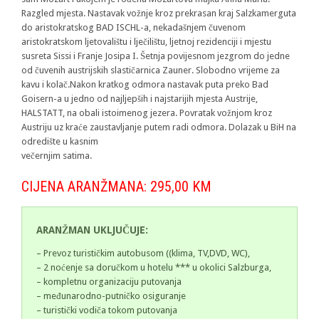
Razgled mjesta. Nastavak vožnje kroz prekrasan kraj Salzkamerguta
do aristokratskog BAD ISCHL-a, nekadašnjem čuvenom
aristokratskom ljetovalištu i lječilištu, ljetnoj rezidenciji i mjestu
susreta Sissi i Franje Josipa I. Šetnja povijesnom jezgrom do jedne
od čuvenih austrijskih slastičarnica Zauner. Slobodno vrijeme za
kavu i kolač.Nakon kratkog odmora nastavak puta preko Bad
Goisern-a u jedno od najljepših i najstarijih mjesta Austrije,
HALSTATT, na obali istoimenog jezera. Povratak vožnjom kroz
Austriju uz kraće zaustavljanje putem radi odmora. Dolazak u BiH na
odredište u kasnim
večernjim satima.
CIJENA ARANŽMANA: 295,00 KM
ARANŽMAN UKLJUČUJE:
– Prevoz turističkim autobusom ((klima, TV,DVD, WC),
– 2 noćenje sa doručkom u hotelu *** u okolici Salzburga,
– kompletnu organizaciju putovanja
– međunarodno-putničko osiguranje
– turistički vodiča tokom putovanja