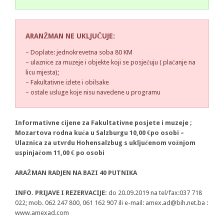
ARANŽMAN NE UKLJUČUJE:
– Doplate: jednokrevetna soba 80 KM
– ulaznice za muzeje i objekte koji se posjećuju ( plaćanje na
licu mjesta);
– Fakultativne izlete i obilsake
– ostale usluge koje nisu navedene u programu
Informativne cijene za Fakultativne posjete i muzeje ;
Mozartova rodna kuća u Salzburgu 10,00 €po osobi –
Ulaznica za utvrdu Hohensalzbug s uključenom vožnjom
uspinjačom 11,00 € po osobi
ARAŽMAN RADJEN NA BAZI 40 PUTNIKA
INFO. PRIJAVE I REZERVACIJE:
do 20.09.2019 na tel/fax:037 718
022; mob. 062 247 800, 061 162 907 ili e-mail:
amex.ad@bih.net.ba
:
www.amexad.com