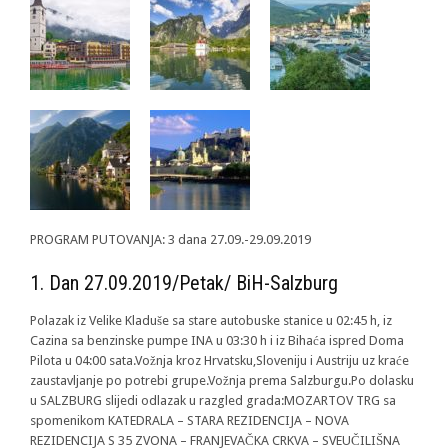
PROGRAM PUTOVANJA: 3 dana 27.09.-29.09.2019
1. Dan 27.09.2019/Petak/ BiH-Salzburg
Polazak iz Velike Kladuše sa stare autobuske stanice u 02:45 h, iz
Cazina sa benzinske pumpe INA u 03:30 h i iz Bihaća ispred Doma
Pilota u 04:00 sata.Vožnja kroz Hrvatsku,Sloveniju i Austriju uz kraće
zaustavljanje po potrebi grupe.Vožnja prema Salzburgu.Po dolasku
u SALZBURG slijedi odlazak u razgled grada:MOZARTOV TRG sa
spomenikom KATEDRALA – STARA REZIDENCIJA – NOVA
REZIDENCIJA S 35 ZVONA – FRANJEVAČKA CRKVA – SVEUČILIŠNA