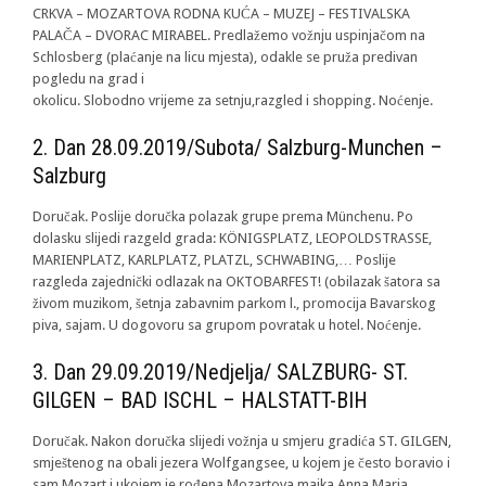
CRKVA – MOZARTOVA RODNA KUĆA – MUZEJ – FESTIVALSKA
PALAČA – DVORAC MIRABEL. Predlažemo vožnju uspinjačom na
Schlosberg (plaćanje na licu mjesta), odakle se pruža predivan
pogledu na grad i
okolicu. Slobodno vrijeme za setnju,razgled i shopping. Noćenje.
2. Dan 28.09.2019/Subota/ Salzburg-Munchen –
Salzburg
Doručak. Poslije doručka polazak grupe prema Münchenu. Po
dolasku slijedi razgeld grada: KÖNIGSPLATZ, LEOPOLDSTRASSE,
MARIENPLATZ, KARLPLATZ, PLATZL, SCHWABING,… Poslije
razgleda zajednički odlazak na OKTOBARFEST! (obilazak šatora sa
živom muzikom, šetnja zabavnim parkom l., promocija Bavarskog
piva, sajam. U dogovoru sa grupom povratak u hotel. Noćenje.
3. Dan 29.09.2019/Nedjelja/ SALZBURG- ST.
GILGEN – BAD ISCHL – HALSTATT-BIH
Doručak. Nakon doručka slijedi vožnja u smjeru gradića ST. GILGEN,
smještenog na obali jezera Wolfgangsee, u kojem je često boravio i
sam Mozart i ukojem je rođena Mozartova majka Anna Maria.