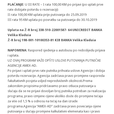
PLAĆANJE:
U III RATE – I rata 100,00 KM po prijavi (po uplati prve
rate dobijate potvrdu o rezervaciji)
II rata 100,00 KM uplata prije putovanja do 25.09.2019
III rata 95 KM uplata po povratku sa putovanja do 30.10.2019
Uplata na Ž-R broj 338-510-22001587- 64 UNICREDIT BANKA
Velika Kladuša
Ž-R broj 198-001-10100353-81 KIB BANKA Velika Kladuša
NAPOMENA:
Raspored sjedenja u autobusu po redoslijedu prijava
i uplata.
UZ OVAJ PROGRAM VAŽE OPŠTI USLOVI PUTOVANJA PUTNIČKE
AGENCIJE AMEX-AD.
Po prijavi i uplati prve rate putnika prihvata uslove Agencije i dobija
potvrdu rezervacije. Agencija zadržava pravo promjene rasporeda
fakultativnih posjeta usljed nepredviđenih okolnosti.Prema
zakonskim propisima pridržavamo pravo otkaza putovanja u
slučaju da se ne prijavi dovoljan broj putnika potreban za realizaciju
programa, pravo izmjene cijene ukoliko dođe do promjene tečaja
za više od 1,5 % u odnosu na tečaj na dan izrade
programa.Agencija “AMEX-AD” zadržava pravo povećanja cijene
putovanja u slučaju promjene kalkulativni elemenata kao i pravo