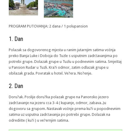
PROGRAM PUTOVANJA: 2 dana / 1 polupansion
1. Dan
Polazak sa dogovorenog mjesta u ranim jutarnjim satima vožnja
preko Banja Luke i Doboja do Tuzle s usputnim zadržavanjima po
potrebi grupe. Dolazak grupe u Tuzlu u podnevnim satima. Smještaj
u Pansion Rudar u Tuzli. Kra?i odmor, zatim odlazak grupe u
obilazak grada. Povratak u hotel. Ve?era. No?enje.
2. Dan
Doru?ak. Poslije doru?ka polazak grupe na Panonsko jezero
zadržavanje na jezeru cca 3-4 ( kupanje, odmor, zabava..)u
dogovoru sa grupom. Nastavak vožnje prema ku?i u popodnevnim
satima uz usputna zadržavanja po potrebi grupe. Dolazak na
odredište ( ku?i ) u ve?ernjim satima.