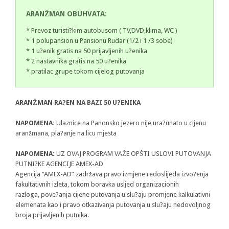
ARANŽMAN OBUHVATA:
* Prevoz turisti?kim autobusom ( TV,DVD,klima, WC )
* 1 polupansion u Pansionu Rudar (1/2 i 1 /3 sobe)
* 1 u?enik gratis na 50 prijavljenih u?enika
* 2 nastavnika gratis na 50 u?enika
* pratilac grupe tokom cijelog putovanja
ARANŽMAN RA?EN NA BAZI 50 U?ENIKA
NAPOMENA:
Ulaznice na Panonsko jezero nije ura?unato u cijenu
aranžmana, pla?anje na licu mjesta
NAPOMENA:
UZ OVAJ PROGRAM VAŽE OPŠTI USLOVI PUTOVANJA
PUTNI?KE AGENCIJE AMEX-AD
Agencija “AMEX-AD” zadržava pravo izmjene redoslijeda izvo?enja
fakultativnih izleta, tokom boravka usljed organizacionih
razloga, pove?anja cijene putovanja u slu?aju promjene kalkulativni
elemenata kao i pravo otkazivanja putovanja u slu?aju nedovoljnog
broja prijavljenih putnika.