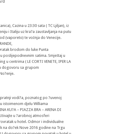
n/d
ica), Cazina u 23:30 sata ( TC Ljiljan), iz
iju i Italiju uz kra?a zaustavljanja na putu
od (vaporeto) te vožnja do Venecije.
GRANDE,
atak brodom do luke Punta
u poslijepodnevnim satima. Smještaj u
ping u centrima ( LE CORTI VENETE, IPER LA
ma u dogovoru sa grupom
 No?enje.
pratnji vodi?a, poznatog po ?uvenoj
j u istoimenom djelu Williama
JINA KU?A – PIAZZA BRA – ARENA DI
ivajte u ?arobnoj atmosferi
. Povratak u hotel. Odmor i individualne
azak na do?ek Nove 2016 godine na Trgu
U dogovoru sa grupom povatak u hotel u