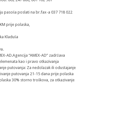
iju pasoša poslati na br.fax-a 037 718 022
 KM prije polaska,
ka Kladuša
va.
AMEX-AD.Agencija “AMEX-AD” zadržava
 elemenata kao i pravo otkazivanja
anje putovanja: Za nedolazak ili odustajanje
ivanje putovanja 21-15 dana prije polaska
olaska 30% storno troškova, za otkazivanje