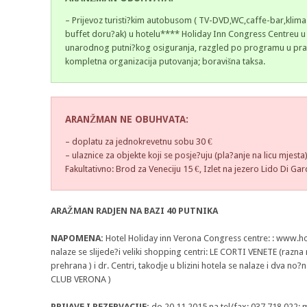
– Prijevoz turisti?kim autobusom ( TV-DVD,WC,caffe-bar,klima
buffet doru?ak) u hotelu**** Holiday Inn Congress Centreu u 
unarodnog putni?kog osiguranja, razgled po programu u pratnj
kompletna organizacija putovanja; boravišna taksa.
ARANŽMAN NE OBUHVATA:
– doplatu za jednokrevetnu sobu 30 €
– ulaznice za objekte koji se posje?uju (pla?anje na licu mjesta
Fakultativno: Brod za Veneciju 15 €, Izlet na jezero Lido Di Ga
ARAŽMAN RADJEN NA BAZI 40 PUTNIKA
NAPOMENA:
Hotel Holiday inn Verona Congress centre: : www.hol
nalaze se slijede?i veliki shopping centri: LE CORTI VENETE (razn
prehrana ) i dr. Centri, takodje u blizini hotela se nalaze i dva no
CLUB VERONA )
PRIJAVE I REZERVACIJE:
do 20.11.2015 na tel/fax: 037 718 022; 