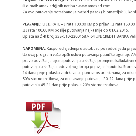
ili e-mail:
amex.ad@bih.net.ba
: www.amexad.com
Za ovo putovanje potrebano je: važe?i pasoš ( biometrijski )!, kop
PLA?ANJE:
U III RATE – I rata 100,00 KM po prijavi, II rata 150,00
III rata 100,00 KM poslije putovanja najkasnije do 01.02.2015.
Uplata na Ž-R broj 338-510-22001587- 64 UNICREDIT BANKA Veli
NAPOMENA:
Raspored sjedenja u autobusu po redoslijedu prija
Uz ovaj program važe opšti uslovi putovanja putni?ke agencije 
pravo pove?anja cijene putovanja u slu?aju promjene kalkulativni
putovanja u slu?aju nedovoljnog broja prijavljenih putnika.Stornir
14 dana prije polaska zadržava se puni iznos aranžmana, za otkaz
50% storno troškova, za otkazivanje putovanja 30-22 dana prije p
putovanja 45-31 dan prije polaska 20% storno troškova.