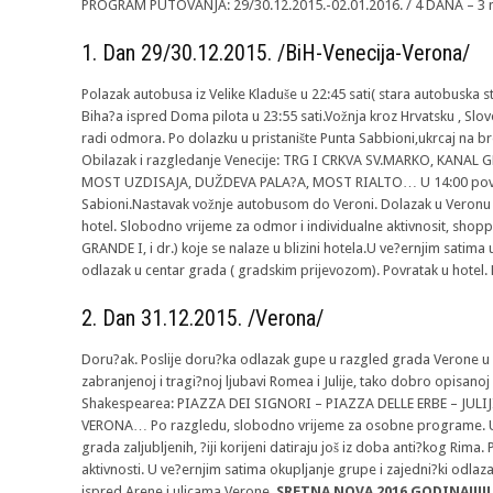
PROGRAM PUTOVANJA: 29/30.12.2015.-02.01.2016. / 4 DANA – 3 
1. Dan 29/30.12.2015. /BiH-Venecija-Verona/
Polazak autobusa iz Velike Kladuše u 22:45 sati( stara autobuska stan
Biha?a ispred Doma pilota u 23:55 sati.Vožnja kroz Hrvatsku , Sloven
radi odmora. Po dolazku u pristanište Punta Sabbioni,ukrcaj na br
Obilazak i razgledanje Venecije: TRG I CRKVA SV.MARKO, KANAL 
MOST UZDISAJA, DUŽDEVA PALA?A, MOST RIALTO… U 14:00 povr
Sabioni.Nastavak vožnje autobusom do Veroni. Dolazak u Veronu 
hotel. Slobodno vrijeme za odmor i individualne aktivnosit, shop
GRANDE I, i dr.) koje se nalaze u blizini hotela.U ve?ernjim sati
odlazak u centar grada ( gradskim prijevozom). Povratak u hotel.
2. Dan 31.12.2015. /Verona/
Doru?ak. Poslije doru?ka odlazak gupe u razgled grada Verone u 
zabranjenoj i tragi?noj ljubavi Romea i Julije, tako dobro opisano
Shakespearea: PIAZZA DEI SIGNORI – PIAZZA DELLE ERBE – JULI
VERONA… Po razgledu, slobodno vrijeme za osobne programe. Už
grada zaljubljenih, ?iji korijeni datiraju još iz doba anti?kog Rima
aktivnosti. U ve?ernjim satima okupljanje grupe i zajedni?ki odl
ispred Arene i ulicama Verone,
SRETNA NOVA 2016 GODINA!!!!!