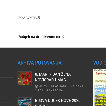
[wp_ad_camp_1]
Podijeli na društvenim mrežama
ARHIVA PUTOVANJA
VODIC
8. MART - DAN ŽENA
NOVIGRAD-UMAG
06.03. - 08.03.2026. - > 3 DANA –
2 POLU PANSIONA
BUDVA DOČEK NOVE 2026