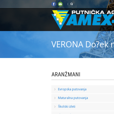
VERONA Do?ek n
ARANŽMANI
Evropska putovanja
Maturalna putovanja
Školski izleti