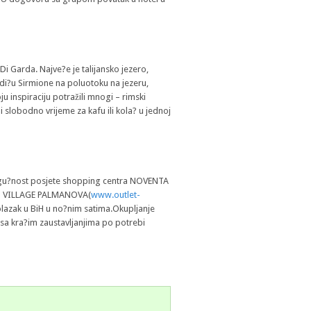
Di Garda. Najve?e je talijansko jezero,
adi?u Sirmione na poluotoku na jezeru,
u inspiraciju potražili mnogi – rimski
 slobodno vrijeme za kafu ili kola? u jednoj
 mogu?nost posjete shopping centra NOVENTA
ET VILLAGE PALMANOVA(
www.outlet-
olazak u BiH u no?nim satima.Okupljanje
u sa kra?im zaustavljanjima po potrebi