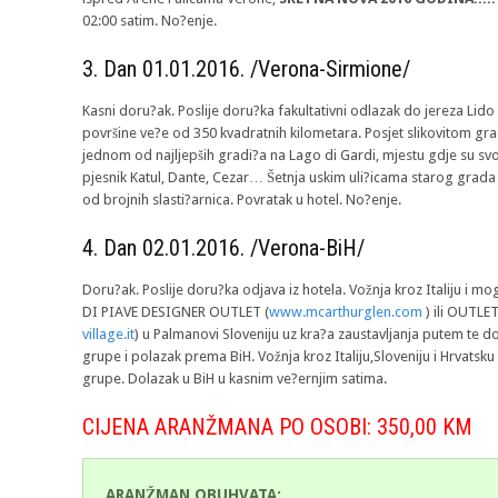
02:00 satim. No?enje.
3. Dan 01.01.2016. /Verona-Sirmione/
Kasni doru?ak. Poslije doru?ka fakultativni odlazak do jereza Lido 
površine ve?e od 350 kvadratnih kilometara. Posjet slikovitom gr
jednom od najljepših gradi?a na Lago di Gardi, mjestu gdje su svoj
pjesnik Katul, Dante, Cezar… Šetnja uskim uli?icama starog grada i
od brojnih slasti?arnica. Povratak u hotel. No?enje.
4. Dan 02.01.2016. /Verona-BiH/
Doru?ak. Poslije doru?ka odjava iz hotela. Vožnja kroz Italiju i
DI PIAVE DESIGNER OUTLET (
www.mcarthurglen.com
) ili OUTL
village.it
) u Palmanovi Sloveniju uz kra?a zaustavljanja putem te d
grupe i polazak prema BiH. Vožnja kroz Italiju,Sloveniju i Hrvatsk
grupe. Dolazak u BiH u kasnim ve?ernjim satima.
CIJENA ARANŽMANA PO OSOBI: 350,00 KM
ARANŽMAN OBUHVATA: