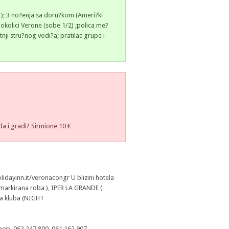
 ); 3 no?enja sa doru?kom (Ameri?ki
okolici Verone (sobe 1/2) ;polica me?
i stru?nog vodi?a; pratilac grupe i
)
rda i gradi? Sirmione 10 €
idayinn.it/veronacongr U blizini hotela
a markirana roba ), IPER LA GRANDE (
?na kluba (NIGHT
mob. 062 247 800, 061 162 907