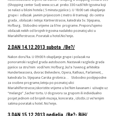
(Shopping center Sud) www.scs.at preko 330 razli?itih tgovina koji
se nalazi u blizini hotela ( 5 minuta pješice ). U 18:00 sati okupljanje
grupe i odlazak javnim prijevozom ( metro ili tramvaj) do centra
grada , obilazak i šetnja: Kärtnerstrasse, katedrala Sv. Stjepana,
Hofburg. Slobodno vrijeme za li?ne programe. Preporu?ujemo
obilazak nekih od brojnih trgovina nadaleko poznatoj ulici u
Mariahilferstrasse. Povratak u hotel.No?enje.
2.
DAN
14.12.2013
subota
/
Be
?/
Nakon doru?ka. U 09:00 h okupljanje grupe i polazak na
ponoramski razgled grada autobusom. Nastavak razgleda grada
pješice sa stru?nim vodi?em: Hofburg ,ku?a ?uvenog arhitekta
Hundertwassera, dvorac Belvedere, Opera, Rathaus, Parlament, ,
katedrala Sv. Stjepana Carska grobnica… Slobodno poslijepodne
za osobne programe,šetnju po poznatoj ulici
Mariahilferstrasse,iskoristite vrijeme u be?kim kavanam i uživajte uz
“melange” ,Sacher tortu. U dogovoru sa grupom ili individualno
posjet jednom od brojnih muzeja, koncerata , izložbi..U ve?ernjim
satima povratak u hotel. No?enje.
3.
DAN
15.12.2013
nedjelja
/
Be
?- BiH/