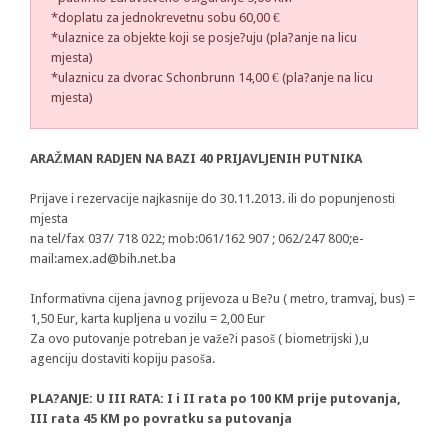
*doplatu za jednokrevetnu sobu 60,00 €
*ulaznice za objekte koji se posje?uju (pla?anje na licu
mjesta)
*ulaznicu za dvorac Schonbrunn 14,00 € (pla?anje na licu
mjesta)
ARAŽMAN RADJEN NA BAZI 40 PRIJAVLJENIH PUTNIKA
Prijave i rezervacije najkasnije do 30.11.2013. ili do popunjenosti
mjesta
na tel/fax 037/ 718 022; mob:061/162 907 ; 062/247 800;e-
mail:
amex.ad@bih.net.ba
Informativna cijena javnog prijevoza u Be?u ( metro, tramvaj, bus) =
1,50 Eur, karta kupljena u vozilu = 2,00 Eur
Za ovo putovanje potreban je važe?i pasoš ( biometrijski ),u
agenciju dostaviti kopiju pasoša.
PLA?ANJE: U III RATA: I i II rata po 100 KM prije putovanja,
III rata 45 KM po povratku sa putovanja