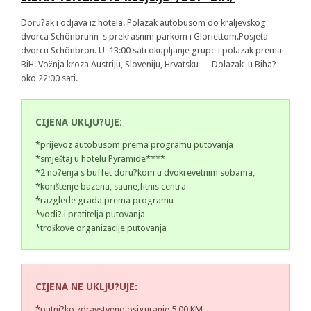
Doru?ak i odjava iz hotela. Polazak autobusom do kraljevskog
dvorca Schönbrunn s prekrasnim parkom i Gloriettom.Posjeta
dvorcu Schönbron. U 13:00 sati okupljanje grupe i polazak prema
BiH. Vožnja kroza Austriju, Sloveniju, Hrvatsku… Dolazak u Biha?
oko 22:00 sati.
CIJENA UKLJU?UJE:
*prijevoz autobusom prema programu putovanja
*smještaj u hotelu Pyramide****
*2 no?enja s buffet doru?kom u dvokrevetnim sobama,
*korištenje bazena, saune,fitnis centra
*razglede grada prema programu
*vodi? i pratitelja putovanja
*troškove organizacije putovanja
CIJENA NE UKLJU?UJE:
*putni?ko zdravstveno osiguranje 5,00 KM