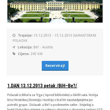
Trajanje:
13.12.2013 - 15.12.2013 GARANTIRANI
POLAZAK
Lokacija:
Be? - Austria
Cijena:
245 KM
Rezerviraj!
1.
DAN
13.12.2013
petak
/
BiH
–
Be
?/
Polazak iz Biha?a sa Trga ( ispred biblioteke) u 04:00 sata. Vožnja
kroz Hrvatskuz,Sloveniju i Austriju s kra?im zaustavljanjima po
potrebi grupe. Dolazak u Be? u podnevnim satim . Smještaj u
hotel.Slobodno vrijeme za odmor i shoping u shopping centaru SCS