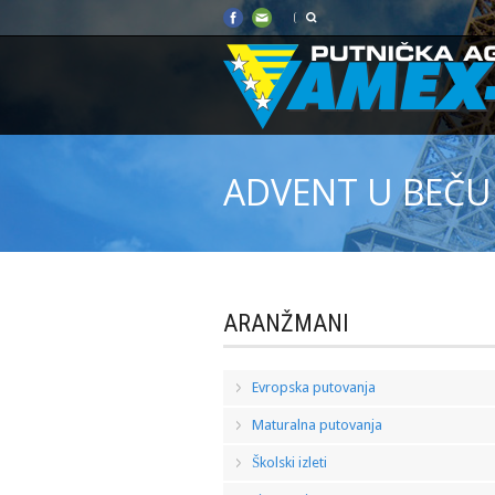
ADVENT U BEČU
ARANŽMANI
Evropska putovanja
Maturalna putovanja
Školski izleti