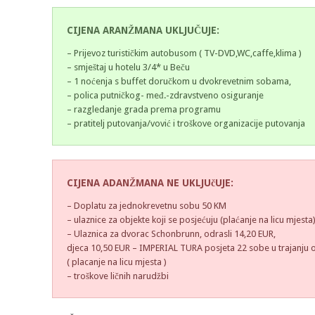
CIJENA ARANŽMANA UKLJUČUJE:
– Prijevoz turističkim autobusom ( TV-DVD,WC,caffe,klima )
– smještaj u hotelu 3/4* u Beču
– 1 noćenja s buffet doručkom u dvokrevetnim sobama,
– polica putničkog- međ.-zdravstveno osiguranje
– razgledanje grada prema programu
– pratitelj putovanja/vović i troškove organizacije putovanja
CIJENA ADANŽMANA NE UKLJUčUJE:
– Doplatu za jednokrevetnu sobu 50 KM
– ulaznice za objekte koji se posjećuju (plaćanje na licu mjesta
– Ulaznica za dvorac Schonbrunn, odrasli 14,20 EUR,
djeca 10,50 EUR – IMPERIAL TURA posjeta 22 sobe u trajanju 
( placanje na licu mjesta )
– troškove ličnih narudžbi