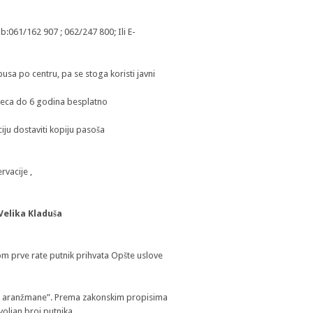
b:061/162 907 ; 062/247 800; Ili E-
usa po centru, pa se stoga koristi javni
djeca do 6 godina besplatno
iju dostaviti kopiju pasoša
rvacije ,
Velika Kladuša
m prve rate putnik prihvata Opšte uslove
ičke aranžmane”. Prema zakonskim propisima
voljan broj putnika