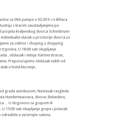
Cazina sa INA pumpe u 02:30 h i iz Bihaća
Austriju s kraćim zaustavljanjima po
edi posjeta kraljevskog dvorca Schönbrunn
individualni ulazak u prostorije dvorca uz
vrijeme za odmor i shoping u shopping
 trgovina. U 18:00 sati okupljanje
da , obilazak i šetnja: Kärtnerstrasse,
grame. Preporučujemo obilazak nekih od
ratak u hotel.Noćenje.
gled grada autobusom. Nastavak razgleda
ekta Hundertwassera, dvorac Belvedere,
nica… U dogovoru sa grupom ili
. U 15:00 sati okupljanje grupe i polazak
 odredište u večernjim satima.