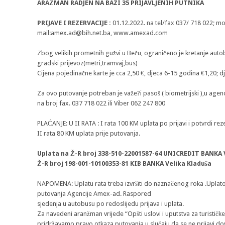
ARAŽMAN RADJEN NA BAZI 35 PRIJAVLJENIH PUTNIKA
PRIJAVE I REZERVACIJE :
01.12.2022. na tel/fax 037/ 718 022; mo
mail:
amex.ad@bih.net.ba
, www.amexad.com
Zbog velikih prometnih gužvi u Beču, ograničeno je kretanje autob
gradski prijevoz(metri,tramvaj,bus)
Cijena pojedinačne karte je cca 2,50 €, djeca 6-15 godina €1,20; 
Za ovo putovanje potreban je važe?i pasoš ( biometrijski ),u agenc
na broj fax. 037 718 022 ili Viber 062 247 800
PLAĆANJE: U II RATA : I rata 100 KM uplata po prijavi i potvrdi reze
II rata 80 KM uplata prije putovanja.
Uplata na Ž-R broj 338-510-22001587-64 UNICREDIT BANKA 
Ž-R broj 198-001-10100353-81 KIB BANKA Velika Kladuša
NAPOMENA: Uplatu rata treba izvršiti do naznačenog roka .Uplato
putovanja Agencije Amex-ad. Raspored
sjedenja u autobusu po redoslijedu prijava i uplata.
Za navedeni aranžman vrijede “Opšti uslovi i uputstva za turist
pridržavamo pravo otkaza putovanja u slučaju da se ne prijavi do