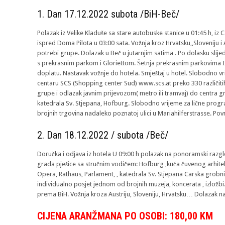
1. Dan 17.12.2022 subota /BiH-Beč/
Polazak iz Velike Kladuše sa stare autobuske stanice u 01:45 h, iz 
ispred Doma Pilota u 03:00 sata. Vožnja kroz Hrvatsku,,Sloveniju i 
potrebi grupe. Dolazak u Beč u jutarnjim satima . Po dolasku slij
s prekrasnim parkom i Gloriettom. Šetnja prekrasnim parkovima I 
doplatu. Nastavak vožnje do hotela. Smještaj u hotel. Slobodno 
centaru SCS (Shopping center Sud) www.scs.at preko 330 različitih
grupe i odlazak javnim prijevozom( metro ili tramvaj) do centra gra
katedrala Sv. Stjepana, Hofburg. Slobodno vrijeme za lične pro
brojnih trgovina nadaleko poznatoj ulici u Mariahilferstrasse. Pov
2. Dan 18.12.2022 / subota /Beč/
Doručka i odjava iz hotela U 09:00 h polazak na ponoramski raz
grada pješice sa stručnim vodičem: Hofburg ,kuća čuvenog arhit
Opera, Rathaus, Parlament, , katedrala Sv. Stjepana Carska grob
individualno posjet jednom od brojnih muzeja, koncerata , izložbi.
prema BiH. Vožnja kroza Austriju, Sloveniju, Hrvatsku… Dolazak na
CIJENA ARANŽMANA PO OSOBI: 180,00 KM