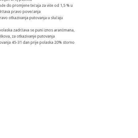
ođe do promjene tečaja za više od 1,5 % u
država pravo povećanja
ravo otkazivanja putovanja u slučaju
e polaska zadržava se puni iznos aranžmana,
škova, za otkazivanje putovanja
tovanja 45-31 dan prije polaska 20% storno